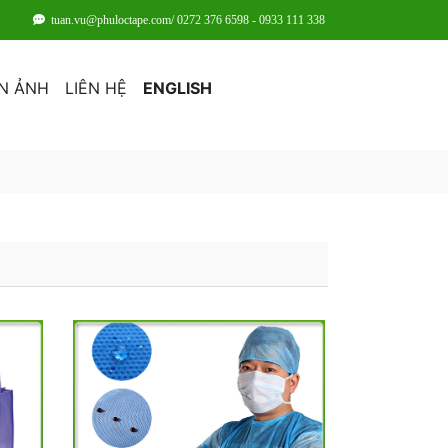
tuan.vu@phuloctape.com/ 0272 376 6598 - 0933 111 338
N ẢNH
LIÊN HỆ
ENGLISH