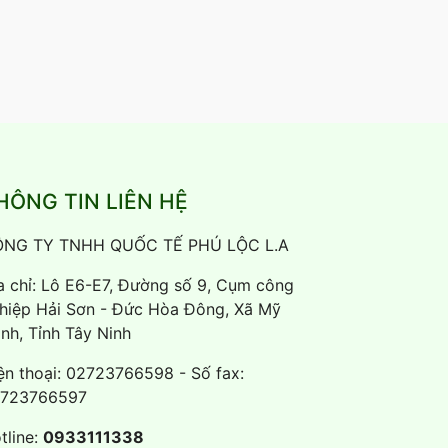
HÔNG TIN LIÊN HỆ
NG TY TNHH QUỐC TẾ PHÚ LỘC L.A
a chỉ: Lô E6-E7, Đường số 9, Cụm công
hiệp Hải Sơn - Đức Hòa Đông, Xã Mỹ
nh, Tỉnh Tây Ninh
ện thoại:
02723766598
- Số fax:
723766597
tline:
0933111338