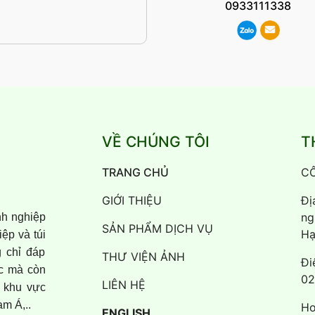
0933111338
VỀ CHÚNG TÔI
T
TRANG CHỦ
CÔ
GIỚI THIỆU
Đị
ng
h nghiệp
SẢN PHẨM DỊCH VỤ
Hạ
ệp và túi
g chỉ đáp
THƯ VIỆN ẢNH
Đi
c mà còn
02
LIÊN HỆ
 khu vực
m Á,..
Ho
ENGLISH