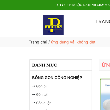
CTY CP PHÚ LỘC L.A KÍNH CHÀO QUÝ KHÁCH!
TRAN
Trang chủ
/
ứng dụng vải không dệt
ỨN
DANH MỤC
BÔNG GÒN CÔNG NGHIỆP
Gòn bi
Gòn tơi
Gòn cuộn