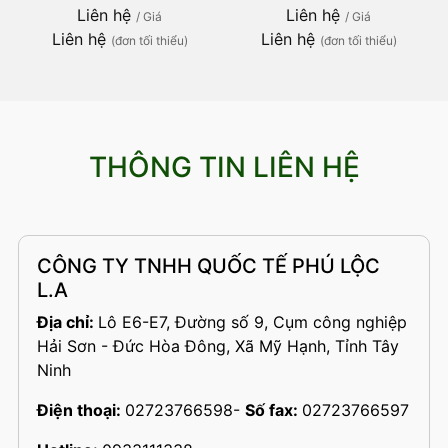
Liên hệ
Liên hệ
/ Giá
/ Giá
Liên hệ
Liên hệ
(đơn tối thiểu)
(đơn tối thiểu)
THÔNG TIN LIÊN HỆ
CÔNG TY TNHH QUỐC TẾ PHÚ LỘC
L.A
Địa chỉ:
Lô E6-E7, Đường số 9, Cụm công nghiệp
Hải Sơn - Đức Hòa Đông, Xã Mỹ Hạnh, Tỉnh Tây
Ninh
Điện thoại:
02723766598
-
Số fax:
02723766597