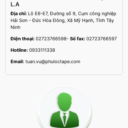
L.A
Địa chỉ:
Lô E6-E7, Đường số 9, Cụm công nghiệp
Hải Sơn - Đức Hòa Đông, Xã Mỹ Hạnh, Tỉnh Tây
Ninh
Điện thoại:
02723766598
-
Số fax:
02723766597
Hotline:
0933111338
Email:
tuan.vu@phuloctape.com